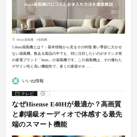
#
duux扇風機
#
扇風機
1.duux扇風機とは？：基本情報から見るその特徴 暑い季節に欠かせ
ない扇風機。数ある製品の中でも、特に注目したいのがオランダ発
の家電ブランド「duux」の扇風機です。この扇風機は、その優れた
デザイン性と高い機能性で、多くの家庭やオ……
いいね情報
テレビ
なぜHisense E40Hが最適か？高画質
と劇場級オーディオで体感する最先
端のスマート機能