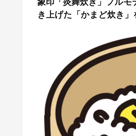
象印「炎舞炊き」フルモ
き上げた「かまど炊き」