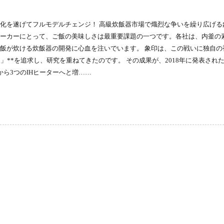
化を遂げてフルモデルチェンジ！ 高級炊飯器市場で熾烈な争いを繰り広げる
ーカーにとって、ご飯の美味しさは最重要課題の一つです。各社は、内釜の
飯が炊ける炊飯器の開発に心血を注いでいます。 象印は、この戦いに独自の
」**を追求し、研究を重ねてきたのです。 その成果が、2018年に発表され
から3つのIHヒーターへと増……