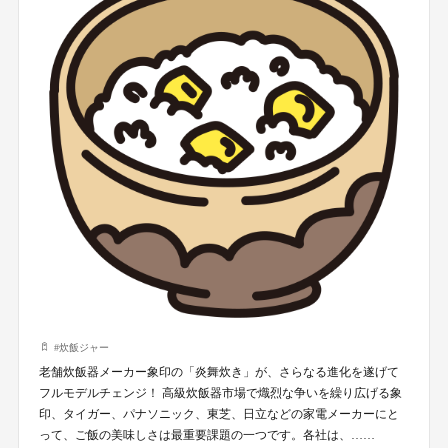
#
炊飯ジャー
老舗炊飯器メーカー象印の「炎舞炊き」が、さらなる進化を遂げて
フルモデルチェンジ！ 高級炊飯器市場で熾烈な争いを繰り広げる象
印、タイガー、パナソニック、東芝、日立などの家電メーカーにと
って、ご飯の美味しさは最重要課題の一つです。各社は、……